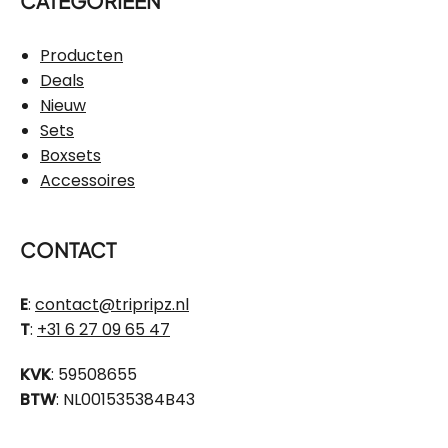
CATEGORIEËN
Producten
Deals
Nieuw
Sets
Boxsets
Accessoires
CONTACT
E
:
contact@tripripz.nl
T
:
+31 6 27 09 65 47
KVK
: 59508655
BTW
: NL001535384B43