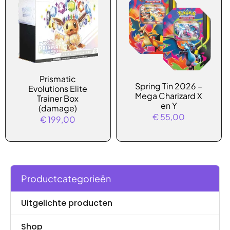
Dit
Prismatic
Spring Tin 2026 –
Evolutions Elite
product
Mega Charizard X
Trainer Box
heeft
en Y
(damage)
€
55,00
meerdere
€
199,00
variaties.
Deze
optie
kan
Productcategorieën
gekozen
worden
Uitgelichte producten
op
de
Shop