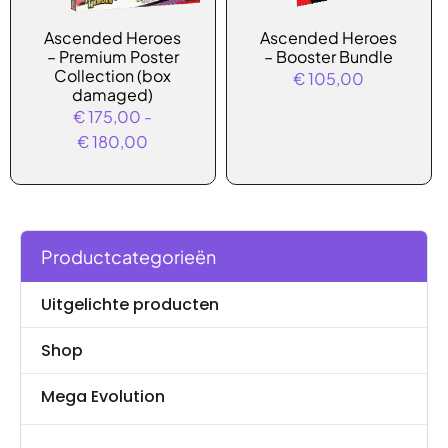
Dit
Ascended Heroes
Ascended Heroes
product
– Premium Poster
– Booster Bundle
heeft
Collection (box
€
105,00
damaged)
meerdere
€
175,00
-
variaties.
Prijsklasse:
€
180,00
Deze
€ 175,00
optie
tot
kan
€ 180,00
gekozen
worden
Productcategorieën
op
de
Uitgelichte producten
productpagina
Shop
Mega Evolution