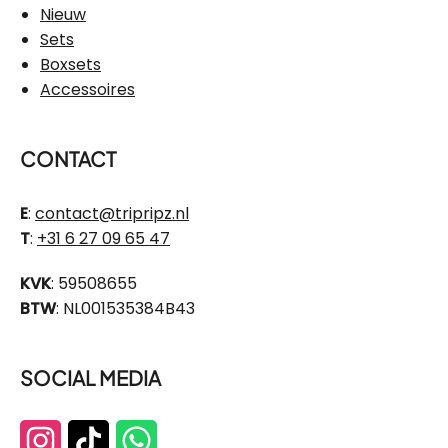
Nieuw
Sets
Boxsets
Accessoires
CONTACT
E
:
contact@tripripz.nl
T
:
+31 6 27 09 65 47
KVK
: 59508655
BTW
: NL001535384B43
SOCIAL MEDIA