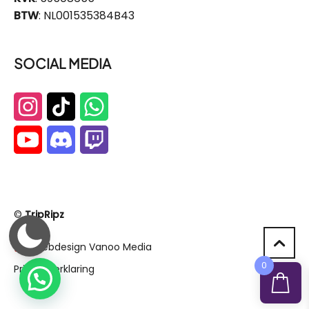
BTW
: NL001535384B43
SOCIAL MEDIA
©
TripRipz
Webdesign Vanoo Media
0
Privacyverklaring