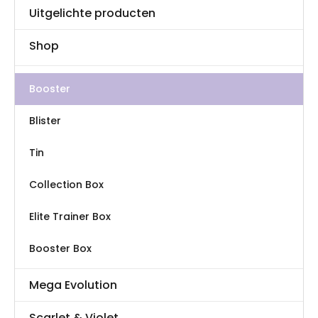
worden
Uitgelichte producten
op
de
Shop
productpagina
Booster
Blister
Tin
Collection Box
Elite Trainer Box
Booster Box
Mega Evolution
Scarlet & Violet