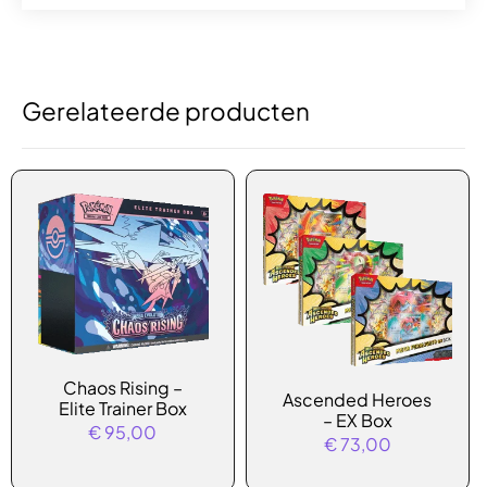
Gerelateerde producten
Dit
Chaos Rising –
Ascended Heroes
Elite Trainer Box
product
– EX Box
€
95,00
heeft
€
73,00
meerdere