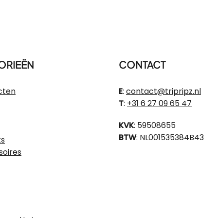
ORIEËN
CONTACT
cten
E
:
contact@tripripz.nl
T
:
+31 6 27 09 65 47
KVK
: 59508655
BTW
: NL001535384B43
ts
soires