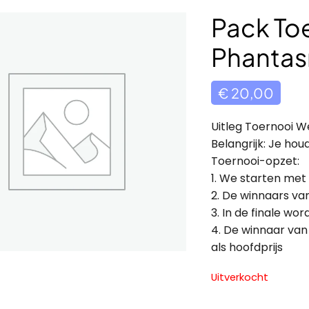
Pack To
Phantas
€
20,00
Uitleg Toernooi 
Belangrijk: Je hou
Toernooi-opzet:
1. We starten met 
2. De winnaars van
3. In de finale w
4. De winnaar van
als hoofdprijs
Uitverkocht