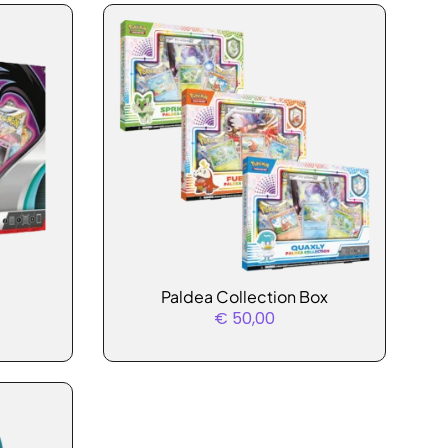
Dit
Paldea Collection Box
product
€
50,00
heeft
meerdere
variaties.
Deze
optie