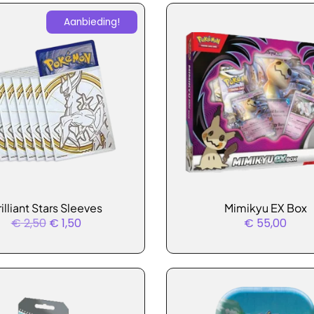
Aanbieding!
n
tpagina
illiant Stars Sleeves
Mimikyu EX Box
Oorspronkelijke
Huidige
€
2,50
€
1,50
€
55,00
prijs
prijs
was:
is:
€ 2,50.
€ 1,50.