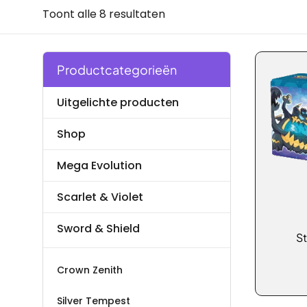
Toont alle 8 resultaten
Productcategorieën
Uitgelichte producten
Shop
Mega Evolution
Scarlet & Violet
Sword & Shield
Dit
S
produc
heeft
Crown Zenith
meerde
variatie
Silver Tempest