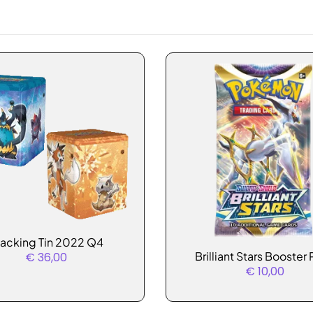
tacking Tin 2022 Q4
t
Brilliant Stars Booster
€
36,00
€
10,00
re
s.