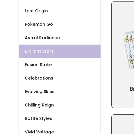
Deze
optie
Lost Origin
kan
Pokemon Go
gekoze
worden
Astral Radiance
op
de
Brilliant Stars
produc
Fusion Strike
Celebrations
Br
Evolving Skies
Chilling Reign
Battle Styles
Vivid Voltage