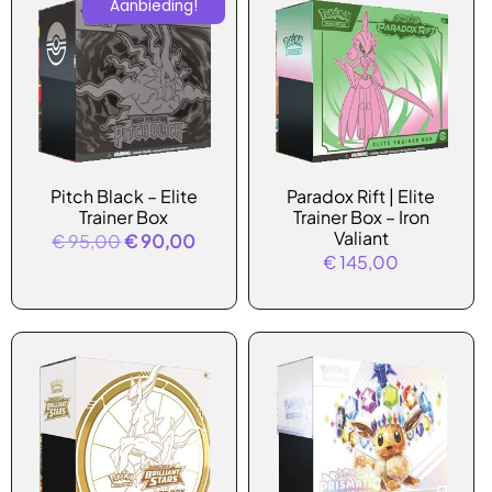
Aanbieding!
Pitch Black – Elite
Paradox Rift | Elite
Trainer Box
Trainer Box – Iron
Valiant
Oorspronkelijke
Huidige
€
95,00
€
90,00
€
145,00
prijs
prijs
was:
is:
€ 95,00.
€ 90,00.