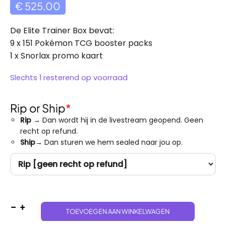
€
525,00
De Elite Trainer Box bevat:
9 x 151 Pokémon TCG booster packs
1 x Snorlax promo kaart
Slechts 1 resterend op voorraad
Rip or Ship
*
Rip
→ Dan wordt hij in de livestream geopend. Geen
recht op refund.
Ship
→ Dan sturen we hem sealed naar jou op.
151 Elite Trainer Box aantal
TOEVOEGEN AAN WINKELWAGEN