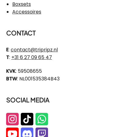
Boxsets
Accessoires
CONTACT
E
:
contact@tripripz.nl
T
:
+31 6 27 09 65 47
KVK
: 59508655
BTW
: NL001535384B43
SOCIAL MEDIA