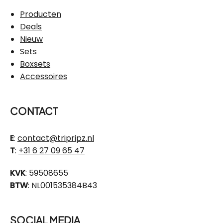
Producten
Deals
Nieuw
Sets
Boxsets
Accessoires
CONTACT
E
:
contact@tripripz.nl
T
:
+31 6 27 09 65 47
KVK
: 59508655
BTW
: NL001535384B43
SOCIAL MEDIA