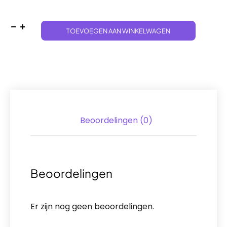
Charizard EX Special Collection aantal
TOEVOEGEN AAN WINKELWAGEN
Beoordelingen (0)
Beoordelingen
Er zijn nog geen beoordelingen.