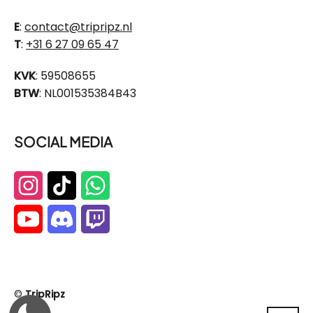
E
:
contact@tripripz.nl
T
:
+31 6 27 09 65 47
KVK
: 59508655
BTW
: NL001535384B43
SOCIAL MEDIA
©
TripRipz