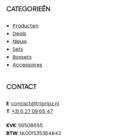
CATEGORIEËN
Producten
Deals
Nieuw
Sets
Boxsets
Accessoires
CONTACT
E
:
contact@tripripz.nl
T
:
+31 6 27 09 65 47
KVK
: 59508655
BTW
: NL001535384B43