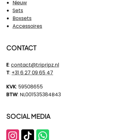
Nieuw
Sets
Boxsets
Accessoires
CONTACT
E
:
contact@tripripz.nl
T
:
+31 6 27 09 65 47
KVK
: 59508655
BTW
: NL001535384B43
SOCIAL MEDIA