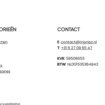
€ 445,00.
ORIEËN
CONTACT
cten
E
:
contact@tripripz.nl
T
:
+31 6 27 09 65 47
KVK
: 59508655
BTW
: NL001535384B43
ts
soires
acyverklaring