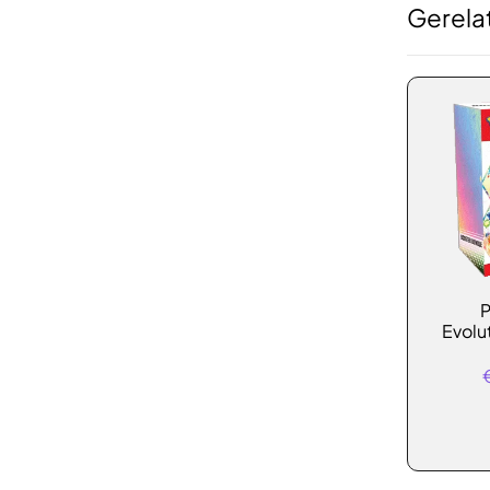
Gerela
P
Evolu