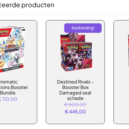
teerde producten
Aanbieding!
rismatic
Destined Rivals –
tions Booster
Booster Box
Bundle
Damaged seal
schade
€
110,00
Oorspronkelijke
€
500,00
Huidige
prijs
€
445,00
prijs
was:
is:
€ 500,00.