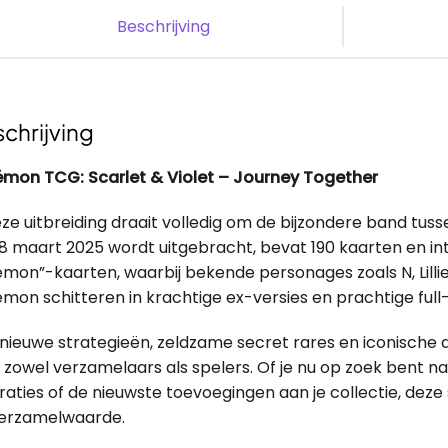
Beschrijving
chrijving
mon TCG: Scarlet & Violet – Journey Together
eze uitbreiding draait volledig om de bijzondere band tus
8 maart 2025 wordt uitgebracht, bevat 190 kaarten en int
mon”-kaarten, waarbij bekende personages zoals N, Lill
mon schitteren in krachtige ex-versies en prachtige full-ar
nieuwe strategieën, zeldzame secret rares en iconische
 zowel verzamelaars als spelers. Of je nu op zoek bent n
straties of de nieuwste toevoegingen aan je collectie, dez
erzamelwaarde.