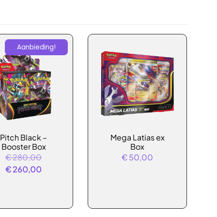
Aanbieding!
Pitch Black –
Mega Latias ex
Booster Box
Box
Oorspronkelijke
€
280,00
€
50,00
prijs
Huidige
€
260,00
was:
prijs
€ 280,00.
is:
€ 260,00.