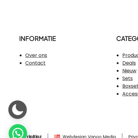
INFORMATIE
CATEG
Over ons
Produ
Contact
Deals
Nieuw
Sets
Boxse
Acces
©
TripRipz
Webdesign Vanoo Media
Priv