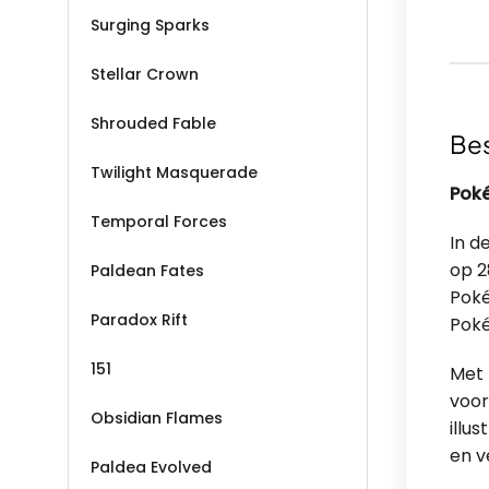
Surging Sparks
Stellar Crown
Shrouded Fable
Bes
Twilight Masquerade
Poké
Temporal Forces
In d
op 2
Paldean Fates
Poké
Paradox Rift
Poké
151
Met 
voor
Obsidian Flames
illu
en v
Paldea Evolved