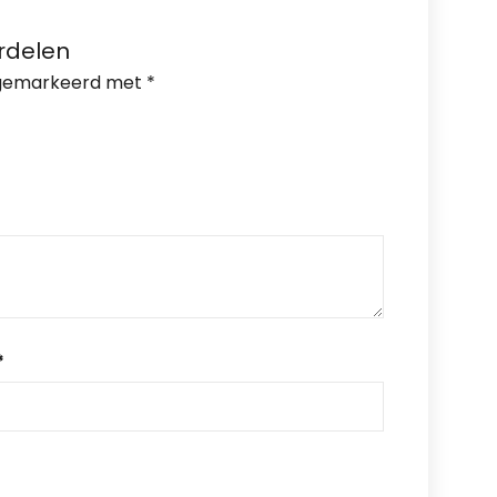
rdelen
n gemarkeerd met
*
*