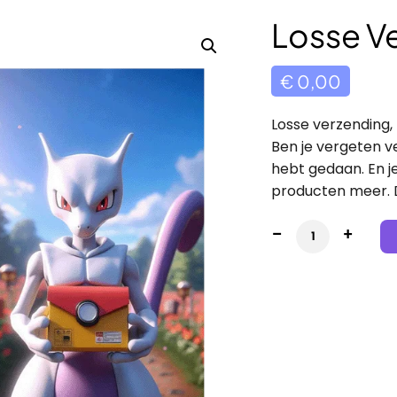
Losse V
€
0,00
Losse verzending,
Ben je vergeten v
hebt gedaan. En j
producten meer. D
Losse Verzendi