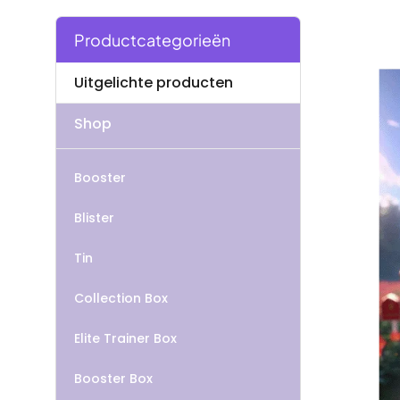
Productcategorieën
Uitgelichte producten
Shop
Booster
Blister
Tin
Collection Box
Elite Trainer Box
Booster Box