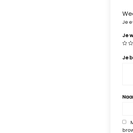
Wee
Je e
Je 
Je 
Na
M
brow