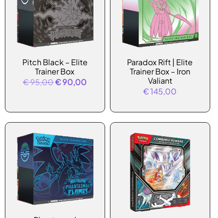
Pitch Black – Elite
Paradox Rift | Elite
Trainer Box
Trainer Box – Iron
Valiant
Oorspronkelijke
Huidige
€
95,00
€
90,00
€
145,00
prijs
prijs
was:
is:
€ 95,00.
€ 90,00.