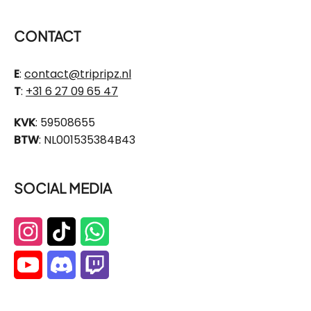
CONTACT
E
:
contact@tripripz.nl
T
:
+31 6 27 09 65 47
KVK
: 59508655
BTW
: NL001535384B43
SOCIAL MEDIA