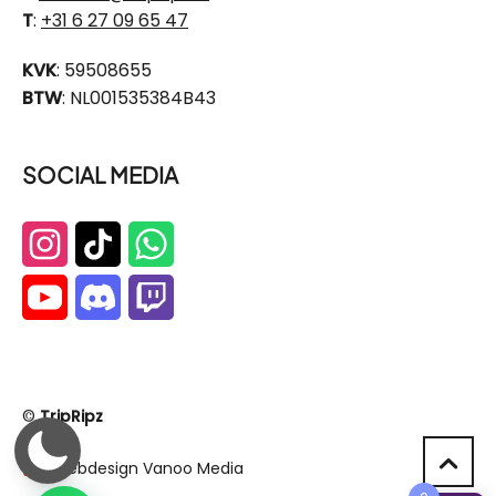
T
:
+31 6 27 09 65 47
KVK
: 59508655
BTW
: NL001535384B43
SOCIAL MEDIA
©
TripRipz
Webdesign Vanoo Media