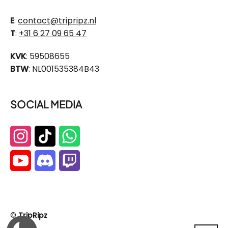
E
:
contact@tripripz.nl
T
:
+31 6 27 09 65 47
KVK
: 59508655
BTW
: NL001535384B43
SOCIAL MEDIA
©
TripRipz