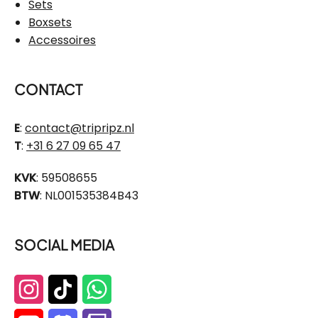
Sets
Boxsets
Accessoires
CONTACT
E
:
contact@tripripz.nl
T
:
+31 6 27 09 65 47
KVK
: 59508655
BTW
: NL001535384B43
SOCIAL MEDIA