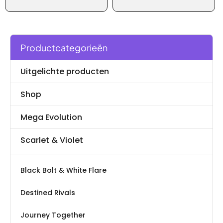
variaties.
Deze
optie
kan
Productcategorieën
gekozen
worden
Uitgelichte producten
op
de
Shop
productpagina
Mega Evolution
Scarlet & Violet
Black Bolt & White Flare
Destined Rivals
Journey Together