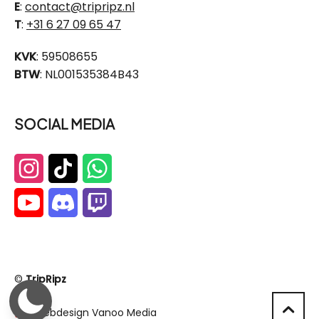
E
:
contact@tripripz.nl
T
:
+31 6 27 09 65 47
KVK
: 59508655
BTW
: NL001535384B43
SOCIAL MEDIA
©
TripRipz
Webdesign Vanoo Media