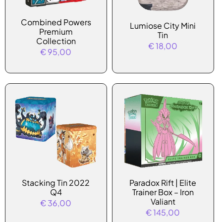
Combined Powers
Lumiose City Mini
Premium
Tin
Collection
€
18,00
€
95,00
Dit
Stacking Tin 2022
Paradox Rift | Elite
product
Q4
Trainer Box – Iron
heeft
Valiant
€
36,00
€
145,00
meerdere