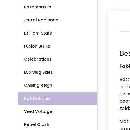
Pokemon Go
Astral Radiance
Brilliant Stars
Fusion Strike
Bes
Celebrations
Poké
Evolving Skies
Batt
Chilling Reign
intr
tuss
Battle Styles
door
zeld
Vivid Voltage
Met 
Rebel Clash
uren