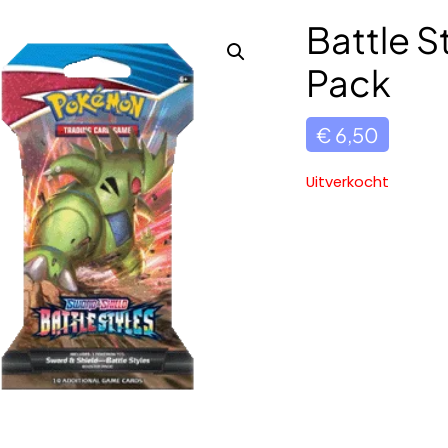
Battle S
Pack
€
6,50
Uitverkocht