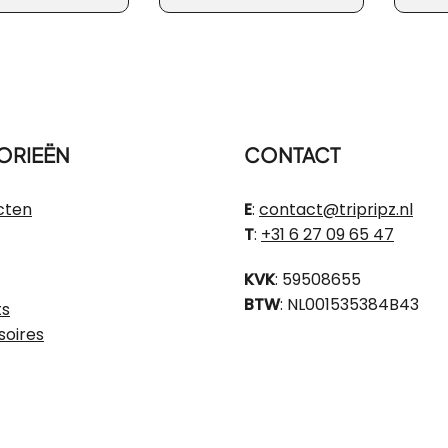
ORIEËN
CONTACT
cten
E
:
contact@tripripz.nl
T
:
+31 6 27 09 65 47
KVK
: 59508655
BTW
: NL001535384B43
ts
soires