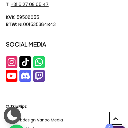
T
:
+31 6 27 09 65 47
KVK
: 59508655
BTW
: NL001535384B43
SOCIAL MEDIA
©
TripRipz
Webdesign Vanoo Media
0