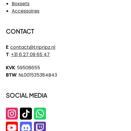
Boxsets
Accessoires
CONTACT
E
:
contact@tripripz.nl
T
:
+31 6 27 09 65 47
KVK
: 59508655
BTW
: NL001535384B43
SOCIAL MEDIA