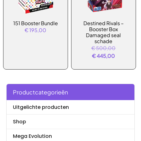
151 Booster Bundle
Destined Rivals –
Booster Box
€
195,00
Damaged seal
schade
Oorspronke
€
500,00
Huidige
prijs
€
445,00
prijs
was:
is:
€ 500,00
€ 445,00.
Productcategorieën
Uitgelichte producten
Shop
Mega Evolution