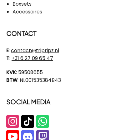
Boxsets
Accessoires
CONTACT
E
:
contact@tripripz.nl
T
:
+31 6 27 09 65 47
KVK
: 59508655
BTW
: NL001535384B43
SOCIAL MEDIA