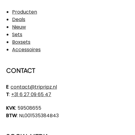
Producten
Deals
Nieuw
Sets
Boxsets
Accessoires
CONTACT
E
:
contact@tripripz.nl
T
:
+31 6 27 09 65 47
KVK
: 59508655
BTW
: NL001535384B43