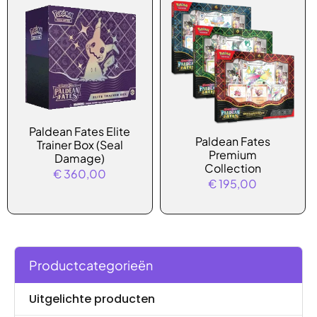
optie
kan
gekozen
worden
op
de
productpagina
Dit
Paldean Fates Elite
Paldean Fates
Trainer Box (Seal
product
Premium
Damage)
heeft
Collection
€
360,00
€
195,00
meerdere
variaties.
Deze
optie
kan
Productcategorieën
gekozen
worden
Uitgelichte producten
op