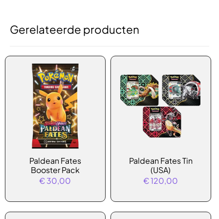
Gerelateerde producten
Dit
Paldean Fates
Paldean Fates Tin
product
Booster Pack
(USA)
heeft
€
30,00
€
120,00
meerdere
variaties.
Deze