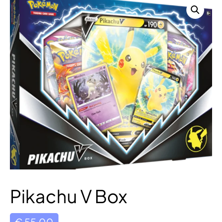
Pikachu V Box
€
55,00