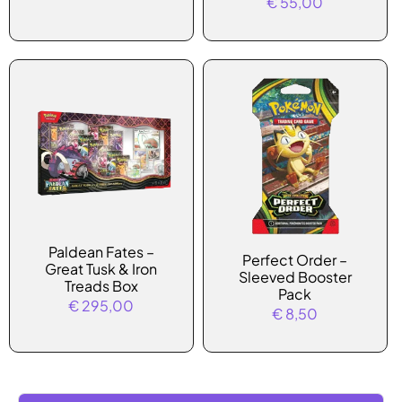
€
55,00
meerdere
variaties.
Deze
optie
kan
gekozen
worden
op
de
productpagina
Paldean Fates –
Perfect Order –
Great Tusk & Iron
Sleeved Booster
Treads Box
Pack
€
295,00
€
8,50