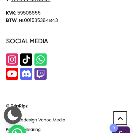
KVK
: 59508655
BTW
: NL001535384B43
SOCIAL MEDIA
©
TripRipz
Webdesign Vanoo Media
0
Privacyverklaring