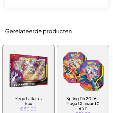
Gerelateerde producten
Dit
Mega Latias ex
Spring Tin 2026 –
product
Box
Mega Charizard X
heeft
en Y
€
50,00