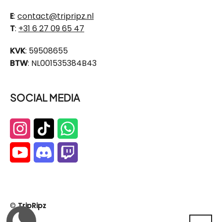
E
:
contact@tripripz.nl
T
:
+31 6 27 09 65 47
KVK
: 59508655
BTW
: NL001535384B43
SOCIAL MEDIA
©
TripRipz