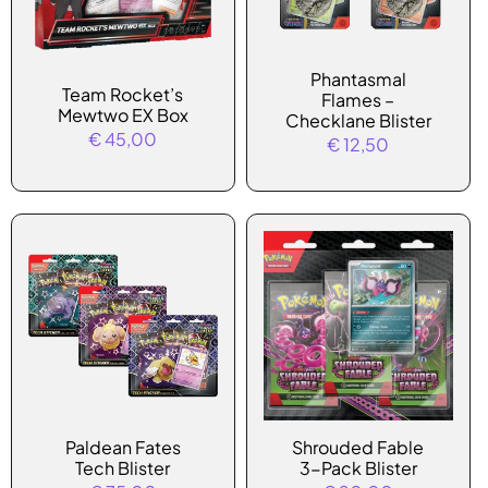
Dit
Phantasmal
product
Team Rocket’s
Flames –
Mewtwo EX Box
heeft
Checklane Blister
€
45,00
€
12,50
meerdere
variaties.
Deze
optie
kan
gekozen
worden
op
de
productpagina
Dit
Paldean Fates
Shrouded Fable
product
Tech Blister
3-Pack Blister
heeft