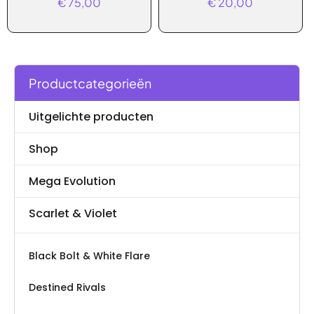
€
75,00
€
20,00
meerdere
variaties.
Deze
optie
Productcategorieën
kan
gekozen
Uitgelichte producten
worden
op
Shop
de
productpagina
Mega Evolution
Scarlet & Violet
Black Bolt & White Flare
Destined Rivals