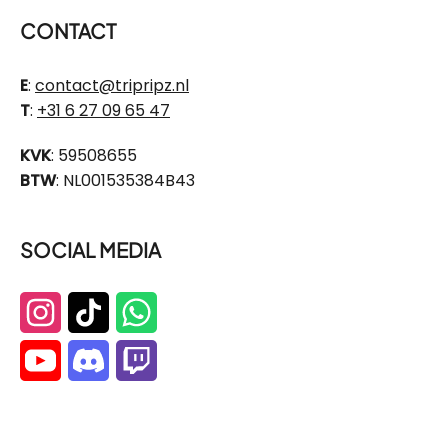
CONTACT
E
:
contact@tripripz.nl
T
:
+31 6 27 09 65 47
KVK
: 59508655
BTW
: NL001535384B43
SOCIAL MEDIA