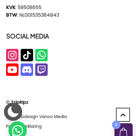
KVK
: 59508655
BTW
: NL001535384B43
SOCIAL MEDIA
©
TripRipz
Webdesign Vanoo Media
0
Privacyverklaring